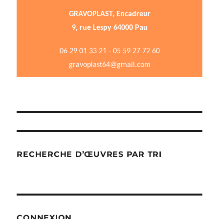
GRAVOPLAST, Encadreur
9, rue Lespy 64000 Pau
06 29 01 33 21 - 05 59 27 72 60
gravoplast64@gmail.com
RECHERCHE D’ŒUVRES PAR TRI
CONNEXION