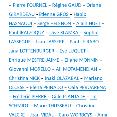
–
Pierre FOURNEL
–
Régine GAUD
–
Orlane
GIRARDEAU
–
Etienne GROS
–
Habib
HASNAOUI
–
Serge HELENON
–
Alain HUET
–
Paul IRATZOQUY
–
Uwe KLAMKA
–
Sophie
LASSEGUE
–
Ivan LASSERE
–
Paul LE RABO
–
Jana LOTTENBURGER
–
Eve LUQUET
–
Enrique MESTRE-JAIME
–
Eliane MONNIN
–
Giovanni MORELLO
–
Ali MOTAMENDIAN
–
Christina NICK
–
Inaki OLAZABAL
–
Mariano
OLCESE
–
Elena PEINADO
–
Oaia PERUARENA
–
Frédéric PIERRE
–
Gille PLANTADE
–
Lin
SCHMIDT
–
Marie THUSSEAU
–
Christine
VALCKE
–
Jean VIDAL
–
Caro WORBOYS
–
Amir