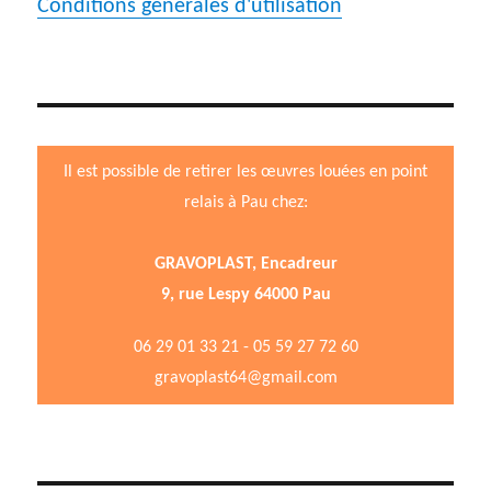
Conditions générales d'utilisation
Il est possible de retirer les œuvres louées en point
relais à Pau chez:
GRAVOPLAST, Encadreur
9, rue Lespy 64000 Pau
06 29 01 33 21 - 05 59 27 72 60
gravoplast64@gmail.com