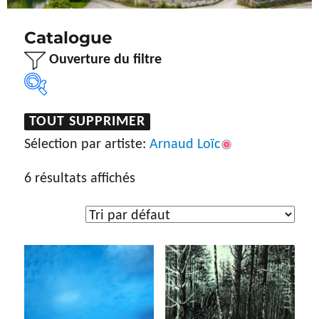
Catalogue
Ouverture du filtre
TOUT SUPPRIMER
Sélection par artiste
Sélection par artiste:
Arnaud Loïc
Arnaud Loïc
6 résultats affichés
Type d'œuvre
Dessin
(5)
Gravure
(7)
Peinture
(192)