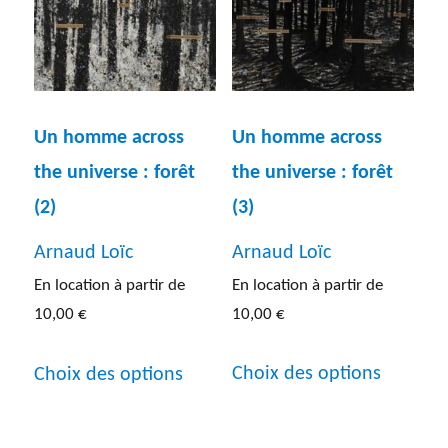
options
Les
peuvent
options
être
peuven
Un homme across
choisies
Un homme across
être
the universe : forêt
sur
the universe : forêt
choisies
(3)
la
(2)
sur
page
la
Arnaud Loïc
Arnaud Loïc
du
page
En location à partir de
En location à partir de
produit
du
10,00
€
10,00
€
produit
Ce
Ce
Choix des options
Choix des options
produit
produit
a
a