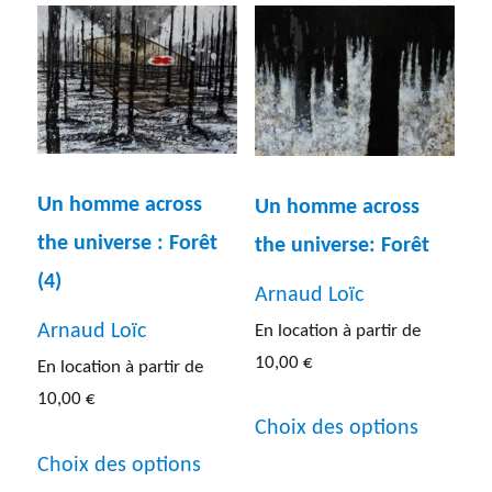
plusieur
plusieurs
variatio
variations.
Les
Les
options
options
peuven
peuvent
être
être
Un homme across
Un homme across
choisies
choisies
the universe : Forêt
the universe: Forêt
sur
sur
(4)
Arnaud Loïc
la
la
Arnaud Loïc
En location à partir de
page
page
10,00
€
En location à partir de
du
du
10,00
€
Ce
Choix des options
produit
produit
Ce
produit
Choix des options
produit
a