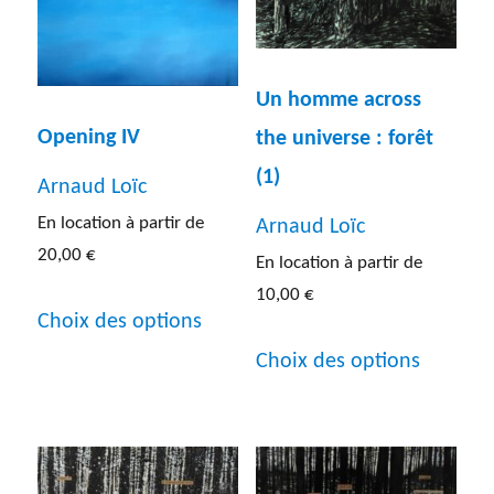
Photographie
(13)
Sculpture
(31)
Dimensions de l'œuvre
Un homme across
Lithographie
(5)
Opening IV
the universe : forêt
Entre 40 et 60 cm
(30)
Autres
(5)
(1)
Arnaud Loïc
Entre 60 et 80 cm
(37)
En location à partir de
Arnaud Loïc
Entre 80 cm et 1 m
(42)
20,00
€
En location à partir de
10,00
€
Ce
Inf a 40 cm
(20)
Choix des options
produit
Ce
Sup a 1 m
(30)
Choix des options
a
produit
RÉINITIALISER
plusieurs
a
variations.
plusieur
Les
variatio