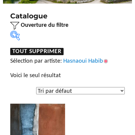
Catalogue
Ouverture du filtre
TOUT SUPPRIMER
Sélection par artiste
Sélection par artiste:
Hasnaoui Habib
Hasnaoui Habib
Voici le seul résultat
Type d'œuvre
Dessin
(5)
Gravure
(7)
Peinture
(192)