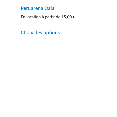
produit
Peruarena Oaia
En location à partir de
15,00
€
Ce
Choix des options
produit
a
plusieurs
variations.
Les
options
peuvent
être
choisies