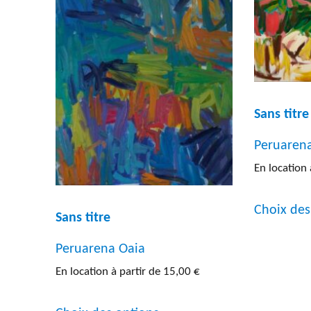
Peint
Photo
Sculp
RÉINITIALISER
Litho
Sans titre
Autre
Peruaren
En location 
Choix des
Sans titre
Peruarena Oaia
En location à partir de
15,00
€
Ce