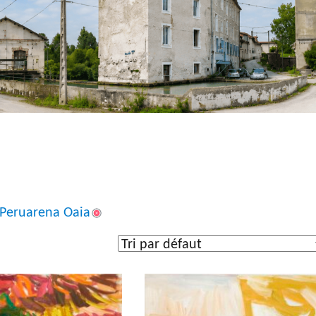
Peruarena Oaia
uvre
Dimensions de l'œuvre
n
(5)
Entre 40 et 60 cm
(30)
re
(7)
Entre 60 et 80 cm
(37)