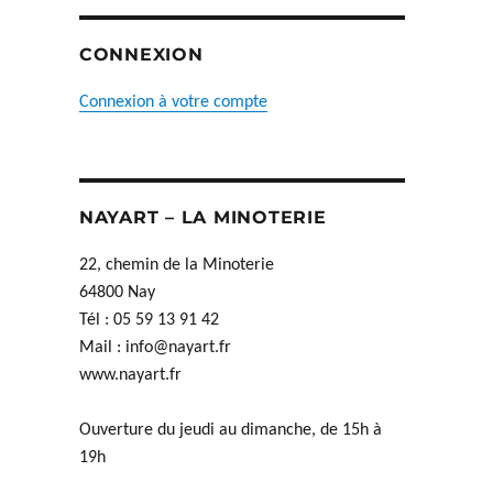
CONNEXION
Connexion à votre compte
NAYART – LA MINOTERIE
22, chemin de la Minoterie
64800 Nay
Tél : 05 59 13 91 42
Mail :
info@nayart.fr
www.nayart.fr
Ouverture du jeudi au dimanche, de 15h à
19h