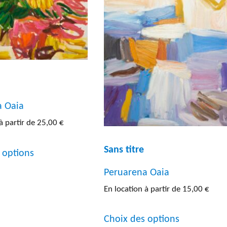
ure
(192)
Entre 80 cm et 1 m
(42)
graphie
(13)
Inf a 40 cm
(20)
ture
(31)
Sup a 1 m
(30)
graphie
(5)
s
(5)
a Oaia
à partir de
25,00
€
Ce
Sans titre
 options
produit
Peruarena Oaia
a
En location à partir de
15,00
€
plusieurs
Ce
variations.
Choix des options
produit