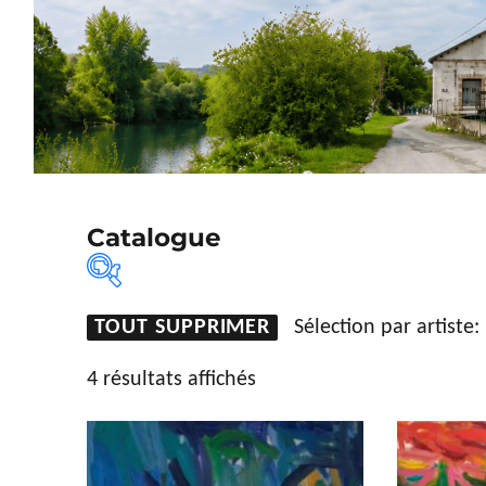
Catalogue
TOUT SUPPRIMER
Sélection par artiste:
Sélection par artiste
Type d'œ
4 résultats affichés
Peruarena Oaia
Dessi
Gravu