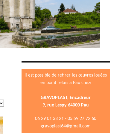
Il est possible de retirer les œuvres louées
en point relais à Pau chez:
GRAVOPLAST, Encadreur
9, rue Lespy 64000 Pau
06 29 01 33 21 - 05 59 27 72 60
gravoplast64@gmail.com