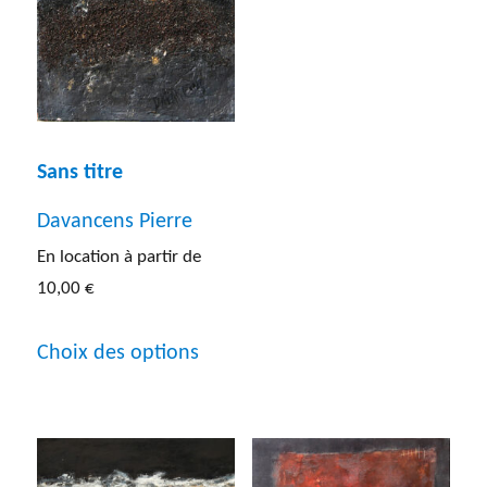
plusieur
variatio
Les
options
Sans titre
peuven
être
Davancens Pierre
choisies
En location à partir de
10,00
€
sur
Ce
la
Choix des options
produit
page
a
du
plusieurs
produit
variations.