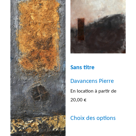
variatio
peuvent
Les
être
options
choisies
peuven
sur
être
la
choisies
page
sur
du
Sans titre
la
produit
Davancens Pierre
page
En location à partir de
du
20,00
€
produit
Ce
Choix des options
produit
a