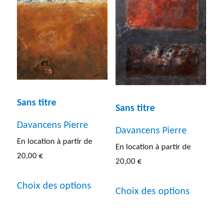
Les
options
peuvent
être
choisies
sur
Sans titre
Sans titre
la
Davancens Pierre
Davancens Pierre
page
En location à partir de
En location à partir de
du
20,00
€
20,00
€
produit
Ce
Ce
Choix des options
Choix des options
produit
produit
a
a