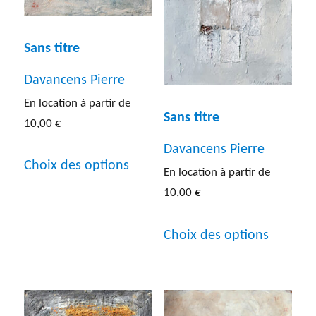
Peinture
(192)
Sans titre
Photographie
(13)
Davancens Pierre
Sculpture
(31)
En location à partir de
Dimensions de l'œuvre
Sans titre
10,00
€
Lithographie
(5)
Entre 40 et 60 cm
(30)
Davancens Pierre
Ce
Autres
(5)
Choix des options
En location à partir de
produit
Entre 60 et 80 cm
(37)
10,00
€
a
Entre 80 cm et 1 m
(42)
Ce
plusieurs
Choix des options
Inf a 40 cm
(20)
produit
variations.
a
Les
Sup a 1 m
(30)
plusieur
options