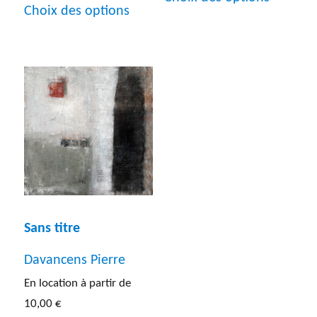
produit
Choix des options
produit
a
a
plusieur
plusieurs
variatio
variations.
Les
Les
options
options
peuven
peuvent
être
être
choisies
choisies
Sans titre
sur
sur
la
Davancens Pierre
la
page
En location à partir de
page
10,00
€
du