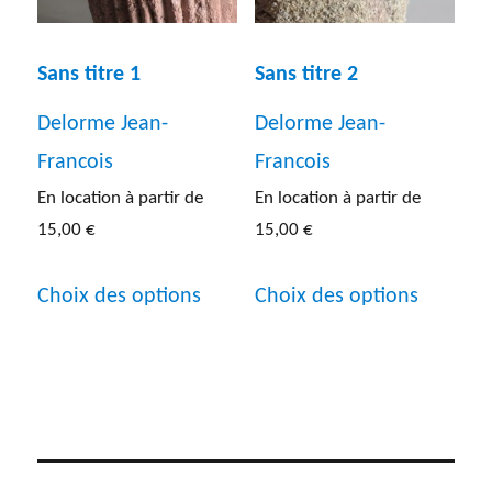
Photographie
(13)
Sans titre 1
Sans titre 2
Sculpture
(31)
Delorme Jean-
Delorme Jean-
Dimensions de l'œuvre
Lithographie
(5)
Francois
Francois
Entre 40 et 60 cm
(30)
En location à partir de
En location à partir de
Autres
(5)
Entre 60 et 80 cm
(37)
15,00
€
15,00
€
Ce
Ce
Entre 80 cm et 1 m
(42)
Choix des options
Choix des options
produit
produit
Inf a 40 cm
(20)
a
a
Sup a 1 m
(30)
plusieurs
plusieur
variations.
variatio
Les
Les