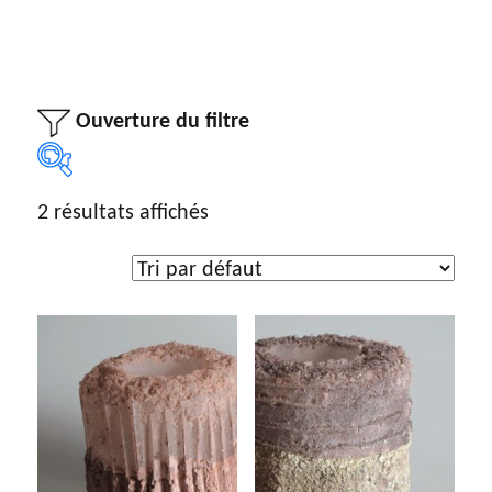
Ouverture du filtre
2 résultats affichés
Sélection par artiste
Sélection par artiste
Type d'œuvre
Dessin
(5)
Gravure
(7)
Peinture
(192)