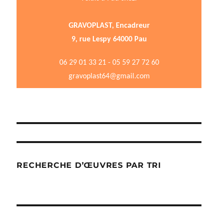
GRAVOPLAST, Encadreur
9, rue Lespy 64000 Pau
06 29 01 33 21 - 05 59 27 72 60
gravoplast64@gmail.com
RECHERCHE D’ŒUVRES PAR TRI