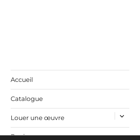
Accueil
Catalogue
ouvrir
Louer une œuvre
le
sous-
menu
Panier