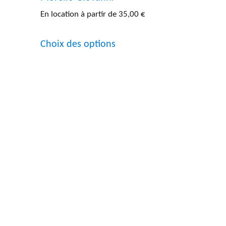
En location à partir de
35,00
€
Ce
Choix des options
produit
a
plusieurs
variations.
Les
options
peuvent
être
choisies
sur