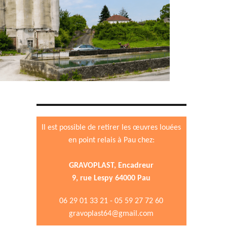
Il est possible de retirer les œuvres louées
en point relais à Pau chez:
GRAVOPLAST, Encadreur
9, rue Lespy 64000 Pau
06 29 01 33 21 - 05 59 27 72 60
gravoplast64@gmail.com