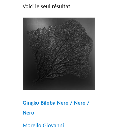
Voici le seul résultat
Sélection par artiste
Type d'œ
Sélection par artiste
Dessi
Gravu
Peint
Photo
Sculp
Litho
Gingko Biloba Nero / Nero /
Autre
Nero
Morello Giovanni