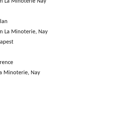
n La Minoterie Nay
ilan
n La Minoterie, Nay
dapest
orence
La Minoterie, Nay