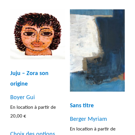
a
variatio
plusieurs
Les
variations.
options
Les
peuven
options
être
peuvent
choisies
être
sur
Juju – Zora son
choisies
la
origine
sur
page
la
Boyer Gui
du
Sans titre
page
En location à partir de
produit
du
20,00
€
Berger Myriam
produit
Ce
En location à partir de
Choix des options