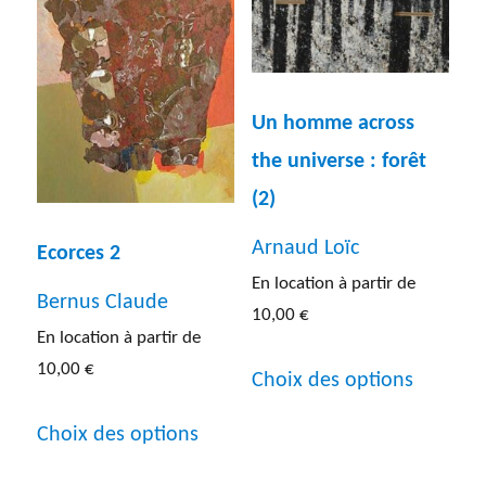
Un homme across
the universe : forêt
(2)
Arnaud Loïc
Ecorces 2
En location à partir de
Bernus Claude
10,00
€
En location à partir de
Ce
10,00
€
Choix des options
produit
Ce
a
Choix des options
produit
plusieur