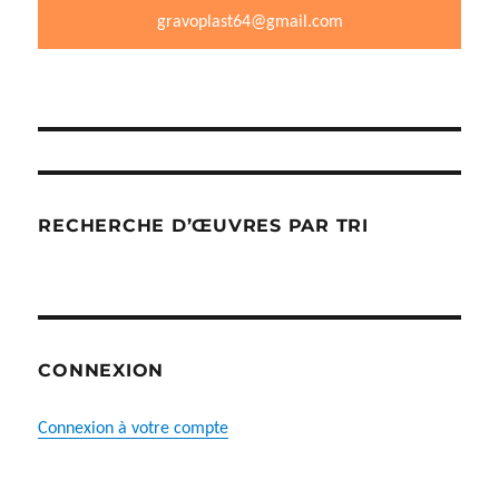
produit
page
gravoplast64@gmail.com
du
produit
RECHERCHE D’ŒUVRES PAR TRI
CONNEXION
Connexion à votre compte