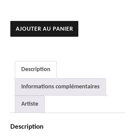
quantité
AJOUTER AU PANIER
de
Epiphytes
1
Description
Informations complémentaires
Artiste
Description