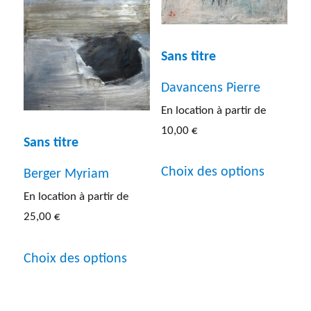
options
peuven
peuvent
être
être
Sans titre
choisies
choisies
sur
Davancens Pierre
sur
la
En location à partir de
la
10,00
€
page
Sans titre
page
Ce
du
Choix des options
du
Berger Myriam
produit
produit
En location à partir de
produit
a
25,00
€
plusieur
Ce
variatio
Choix des options
produit
Les
a
options