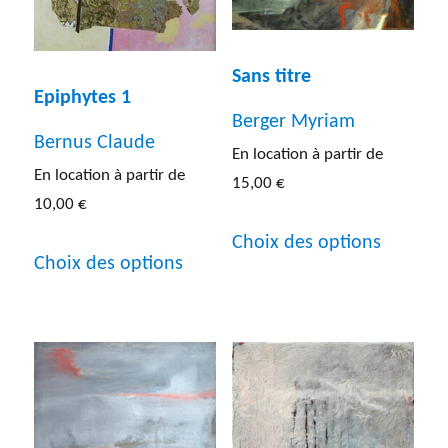
Sans titre
Epiphytes 1
Berger Myriam
Bernus Claude
En location à partir de
En location à partir de
15,00
€
10,00
€
Ce
Choix des options
Ce
produit
Choix des options
produit
a
a
plusieur
plusieurs
variatio
variations.
Les
Les
options