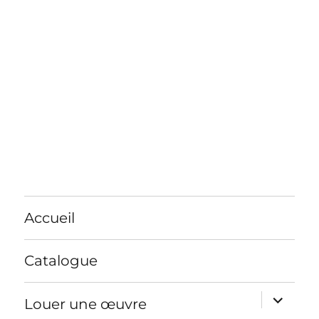
Accueil
Catalogue
ouvrir
Louer une œuvre
le