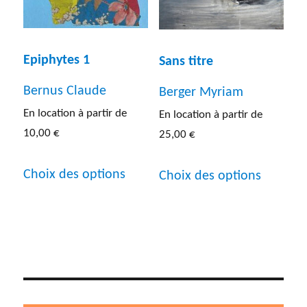
du
sur
produit
la
Epiphytes 1
Sans titre
page
Bernus Claude
du
Berger Myriam
En location à partir de
En location à partir de
produit
10,00
€
25,00
€
Ce
Ce
Choix des options
Choix des options
produit
produit
a
a
plusieurs
plusieur
variations.
variatio
Les
Les
options
options