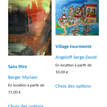
plusieurs
Les
variations.
options
Les
peuven
options
être
peuvent
choisies
être
sur
Village tourmenté
choisies
la
Angeloff Serge-David
sur
page
En location à partir de
Sans titre
la
du
10,00
€
page
Berger Myriam
produit
Ce
du
En location à partir de
Choix des options
produit
15,00
€
produit
a
Ce
plusieur
Choix des options