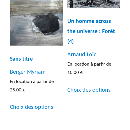
Un homme across
the universe : Forêt
(4)
Arnaud Loïc
Sans titre
En location à partir de
Berger Myriam
10,00
€
En location à partir de
Ce
Choix des options
25,00
€
produit
Ce
a
Choix des options
produit
plusieur
a
variatio