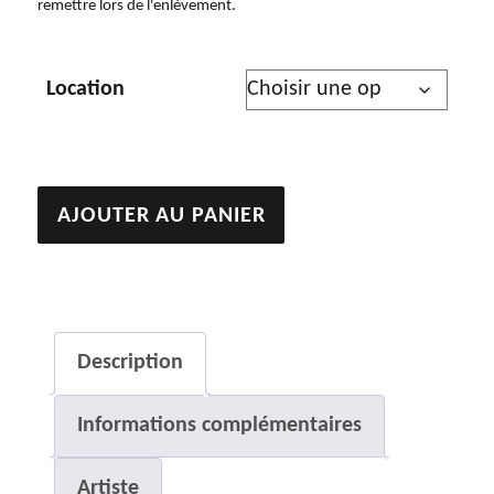
remettre lors de l'enlèvement.
Location
quantité
AJOUTER AU PANIER
de
La
dormeuse
Description
Informations complémentaires
Artiste