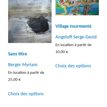
options
options
peuvent
peuven
être
être
Village tourmenté
choisies
choisies
sur
Angeloff Serge-David
sur
la
En location à partir de
la
page
10,00
€
Sans titre
page
du
Ce
du
Berger Myriam
Choix des options
produit
produit
En location à partir de
produit
a
25,00
€
plusieur
Ce
Choix des options
variatio
produit
Les
a