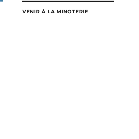
VENIR À LA MINOTERIE
oduit
usieurs
iations.
s
tions
uvent