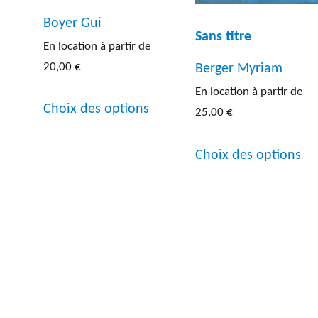
Boyer Gui
Sans titre
En location à partir de
20,00
€
Berger Myriam
En location à partir de
Ce
Choix des options
25,00
€
produit
Ce
Ce
a
Choix des options
produit
pr
plusieurs
a
a
variations.
plusieurs
pl
Les
variations.
var
options
Les
Le
peuvent
options
op
être
peuvent
pe