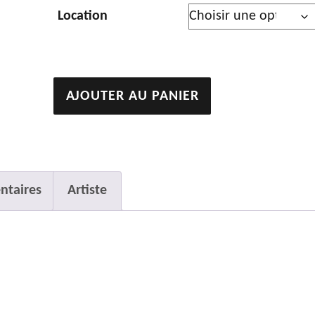
Location
quantité
AJOUTER AU PANIER
de
Les
cavaliers
ntaires
Artiste