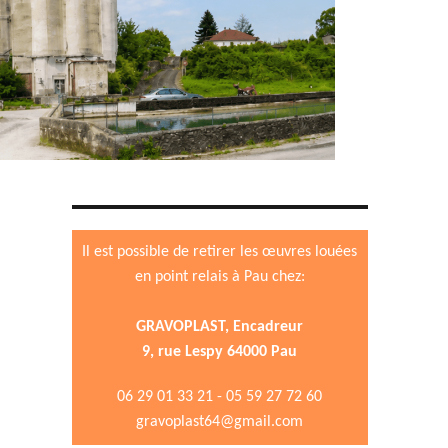
Il est possible de retirer les œuvres louées
en point relais à Pau chez:
GRAVOPLAST, Encadreur
9, rue Lespy 64000 Pau
06 29 01 33 21 - 05 59 27 72 60
gravoplast64@gmail.com