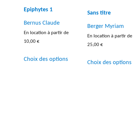
Epiphytes 1
Sans titre
Bernus Claude
Berger Myriam
En location à partir de
En location à partir de
10,00
€
25,00
€
Ce
Choix des options
Choix des options
produit
a
plusieurs
variations.
Les
options
peuvent