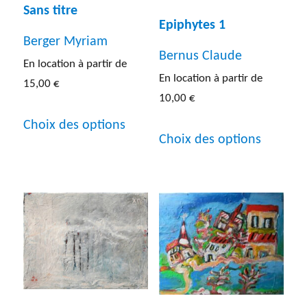
Sans titre
Epiphytes 1
Berger Myriam
Bernus Claude
En location à partir de
En location à partir de
15,00
€
10,00
€
Ce
Choix des options
Ce
produit
Choix des options
produit
a
a
plusieurs
plusieur
variations.
variatio
Les
Les
options
options
peuvent
peuven
être