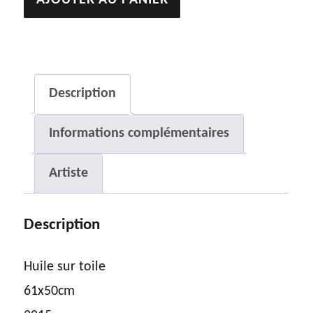
AJOUTER AU PANIER
de
Mais
je
n'avais
Description
pas
Informations complémentaires
regardé
ta
Artiste
main
avant
Description
de
t'embrasser
Huile sur toile
61x50cm