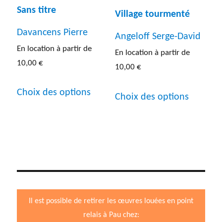
être
Sans titre
choisies
Village tourmenté
choisies
sur
Davancens Pierre
Angeloff Serge-David
sur
la
En location à partir de
En location à partir de
la
10,00
€
page
10,00
€
page
Ce
du
Ce
Choix des options
du
Choix des options
produit
produit
produit
produit
a
a
plusieurs
plusieur
variations.
variatio
Les
Les
options
options
Il est possible de retirer les œuvres louées en point
peuvent
peuven
relais à Pau chez:
être