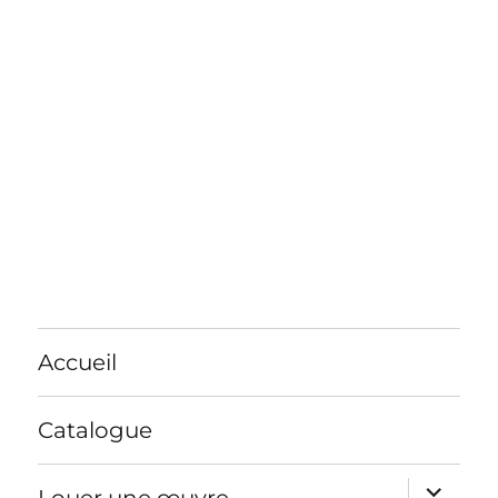
Accueil
Catalogue
ouvrir
Louer une œuvre