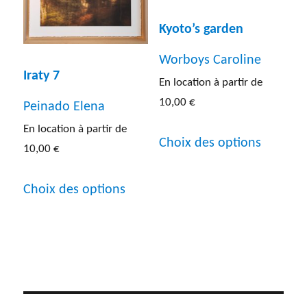
la
choisies
Kyoto’s garden
page
sur
du
Worboys Caroline
la
Iraty 7
produit
En location à partir de
page
10,00
€
Peinado Elena
du
Ce
En location à partir de
produit
Choix des options
10,00
€
produit
Ce
a
Choix des options
produit
plusieur
a
variatio
plusieurs
Les
variations.
options
Les
peuven