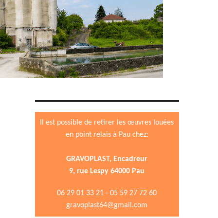
Il est possible de retirer les œuvres louées
en point relais à Pau chez:
GRAVOPLAST, Encadreur
9, rue Lespy 64000 Pau
06 29 01 33 21 - 05 59 27 72 60
gravoplast64@gmail.com