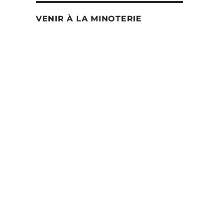
VENIR À LA MINOTERIE
oduit
usieurs
iations.
s
tions
uvent
re