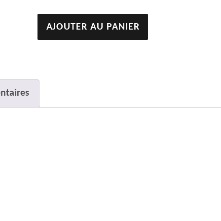
quantité
AJOUTER AU PANIER
de
Sans
titre
ntaires