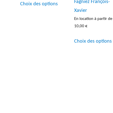
Fagniez François-
Choix des options
produit
Xavier
a
En location à partir de
plusieurs
10,00
€
variations.
Choix des options
Les
options
peuvent
être
choisies
sur
la
page