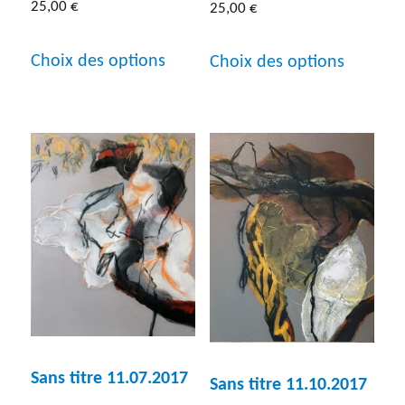
Inf a 40 cm
(20)
25,00
€
25,00
€
Ce
Ce
Sup a 1 m
(30)
Choix des options
Choix des options
produit
produit
a
a
plusieurs
plusieur
variations.
variatio
Les
Les
options
options
peuvent
peuven
être
être
choisies
choisies
sur
sur
Sans titre 11.07.2017
Sans titre 11.10.2017
la
la