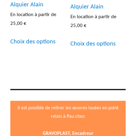
Alquier Alain
page
page
Alquier Alain
En location à partir de
du
du
En location à partir de
25,00
€
25,00
€
produit
produit
Ce
Ce
Choix des options
Choix des options
produit
produit
a
a
plusieurs
plusieur
variations.
variatio
Les
Les
options
options
Il est possible de retirer les œuvres louées en point
peuvent
peuven
relais à Pau chez:
être
être
choisies
choisies
GRAVOPLAST, Encadreur