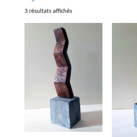
3 résultats affichés
Type d'œuvre
Dimension
Dessin
(5)
Entre
Gravure
(7)
Entre
Peinture
(192)
Entre
Photographie
(13)
Inf a
Sculpture
(31)
Sup a
Lithographie
(5)
Autres
(5)