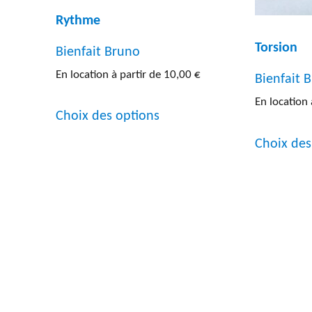
Rythme
Torsion
Bienfait Bruno
En location à partir de
10,00
€
Bienfait 
Ce
En location 
Choix des options
produit
Choix des
a
plusieurs
variations.
Les
options
peuvent
être