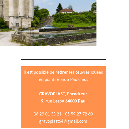
Il est possible de retirer les œuvres louées
en point relais à Pau chez:
GRAVOPLAST, Encadreur
9, rue Lespy 64000 Pau
06 29 01 33 21 - 05 59 27 72 60
gravoplast64@gmail.com