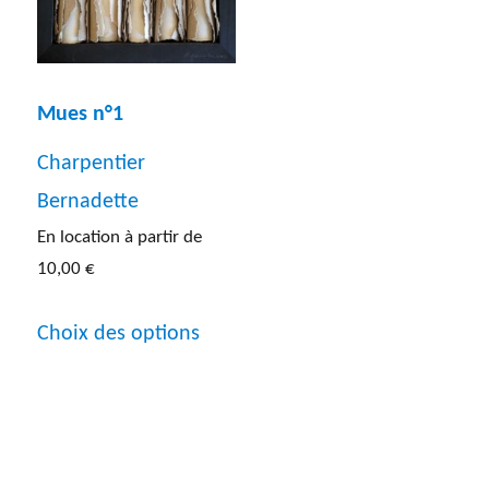
peuvent
choisies
être
sur
choisies
la
Mues n°1
sur
page
Charpentier
la
du
Bernadette
page
produit
En location à partir de
du
10,00
€
produit
Ce
Choix des options
produit
a
plusieurs
variations.