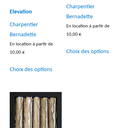
Entre 60 et 80 cm
(37)
Charpentier
Elevation
Bernadette
Entre 80 cm et 1 m
(42)
Charpentier
En location à partir de
Inf a 40 cm
(20)
10,00
€
Bernadette
En location à partir de
Ce
Sup a 1 m
(30)
Choix des options
10,00
€
produit
Ce
a
Choix des options
produit
plusieur
a
variatio
plusieurs
Les
variations.
options
Les
peuven
options
être