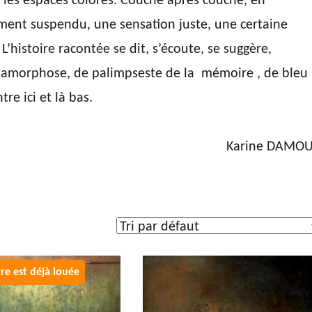
et les espaces colorés. Couche après couche, en
ent suspendu, une sensation juste, une certaine
’histoire racontée se dit, s’écoute, se suggère,
métamorphose, de palimpseste de la mémoire , de bleu
tre ici et là bas.
Karine DAMO
s de l'œuvre
 40 et 60 cm
(30)
 60 et 80 cm
(37)