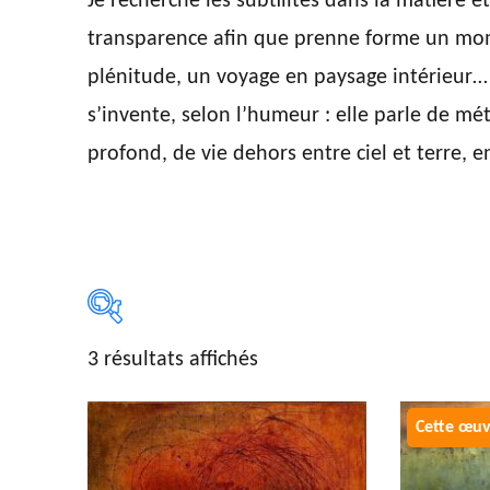
Je recherche les subtilités dans la matière 
transparence afin que prenne forme un mom
plénitude, un voyage en paysage intérieur… L
s’invente, selon l’humeur : elle parle de 
profond, de vie dehors entre ciel et terre, en
3 résultats affichés
Type d'œuvre
Dimension
Dessin
(5)
Entre
Gravure
(7)
Entre