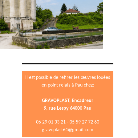
Il est possible de retirer les œuvres louées
en point relais à Pau chez:
GRAVOPLAST, Encadreur
9, rue Lespy 64000 Pau
06 29 01 33 21 - 05 59 27 72 60
gravoplast64@gmail.com