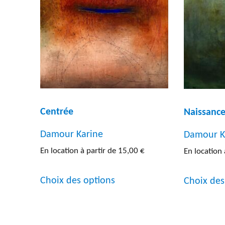
Peinture
(192)
Entre
Photographie
(13)
Inf a
Sculpture
(31)
Sup a
Lithographie
(5)
Centrée
Naissanc
Autres
(5)
Damour Karine
Damour K
En location à partir de
15,00
€
En location 
Ce
Choix des options
Choix des
produit
a
plusieurs