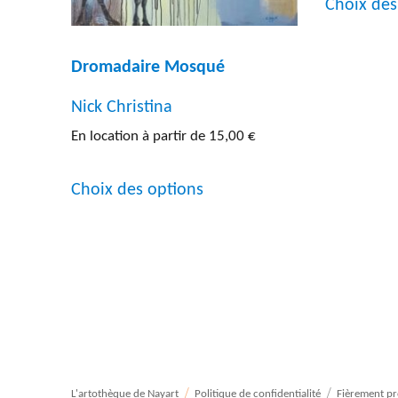
Choix des
du
produit
Dromadaire Mosqué
Nick Christina
En location à partir de
15,00
€
Ce
Choix des options
produit
a
plusieurs
variations.
Les
options
peuvent
L'artothèque de Nayart
Politique de confidentialité
Fièrement p