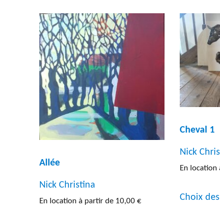
Type d'œuvre
Dimension
Dessin
(5)
Entre
Gravure
(7)
Entre
Peinture
(192)
Entre
Photographie
(13)
Inf a
Sculpture
(31)
Sup a
Cheval 1
Lithographie
(5)
Nick Chris
Allée
Autres
(5)
En location 
Nick Christina
Choix des
En location à partir de
10,00
€