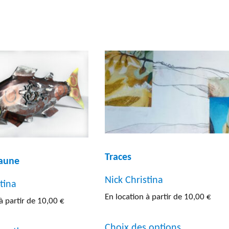
a
a
plusieurs
plusieurs
variations.
variations.
Les
Les
options
options
peuvent
peuvent
être
être
choisies
choisies
sur
sur
Traces
aune
la
la
page
page
Nick Christina
tina
En location à partir de
10,00
€
du
du
à partir de
10,00
€
produit
produit
Ce
Ce
Choix des options