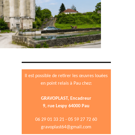
Il est possible de retirer les œuvres louées
en point relais à Pau chez:
GRAVOPLAST, Encadreur
9, rue Lespy 64000 Pau
06 29 01 33 21 - 05 59 27 72 60
gravoplast64@gmail.com