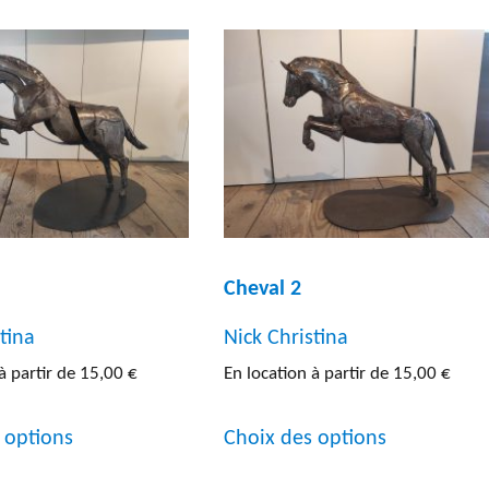
s de l'œuvre
 40 et 60 cm
(30)
 60 et 80 cm
(37)
 80 cm et 1 m
(42)
 40 cm
(20)
 1 m
(30)
Cheval 2
tina
Nick Christina
à partir de
15,00
€
En location à partir de
15,00
€
Ce
Ce
 options
Choix des options
produit
produit