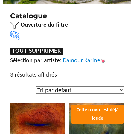
Catalogue
Ouverture du filtre
TOUT SUPPRIMER
Sélection par artiste
Sélection par artiste:
Damour Karine
Damour Karine
3 résultats affichés
Type d'œuvre
Dessin
(5)
Gravure
(7)
Peinture
(192)