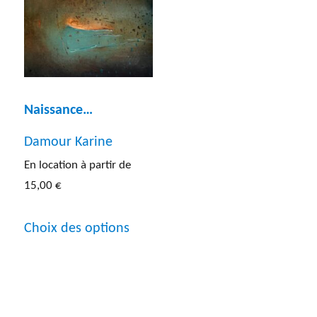
Les
options
options
peuvent
peuven
être
être
choisies
choisies
Naissance…
sur
sur
Damour Karine
la
la
En location à partir de
page
page
15,00
€
du
du
Ce
produit
produit
Choix des options
produit
a
plusieurs
variations.