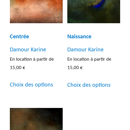
Photographie
(13)
Sculpture
(31)
Dimensions de l'œuvre
Lithographie
(5)
Centrée
Naissance
Entre 40 et 60 cm
(30)
Autres
(5)
Damour Karine
Damour Karine
Entre 60 et 80 cm
(37)
En location à partir de
En location à partir de
Entre 80 cm et 1 m
(42)
15,00
€
15,00
€
Ce
Ce
Inf a 40 cm
(20)
Choix des options
Choix des options
produit
produit
Sup a 1 m
(30)
a
a
RÉINITIALISER
plusieurs
plusieur
variations.
variatio
Les