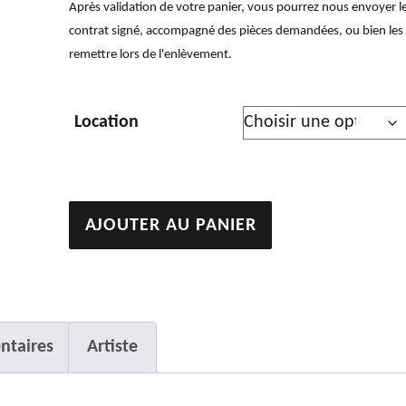
Après validation de votre panier, vous pourrez nous envoyer l
contrat signé, accompagné des pièces demandées, ou bien les
remettre lors de l'enlèvement.
Location
quantité
AJOUTER AU PANIER
de
Fragment
de
ma
ntaires
Artiste
perse