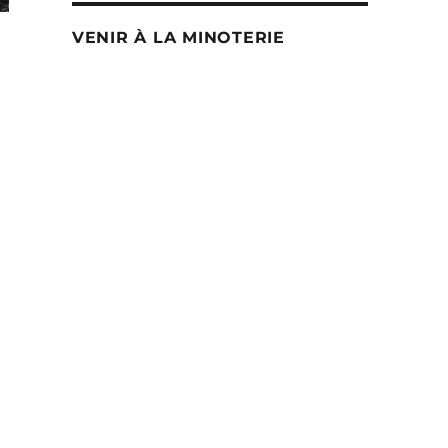
VENIR À LA MINOTERIE
oduit
usieurs
iations.