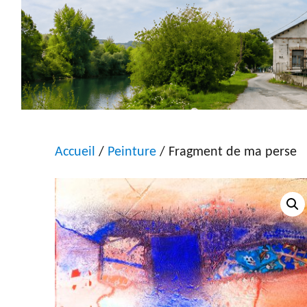
Accueil
/
Peinture
/ Fragment de ma perse