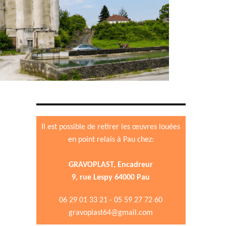
Il est possible de retirer les œuvres louées
en point relais à Pau chez:
GRAVOPLAST, Encadreur
9, rue Lespy 64000 Pau
06 29 01 33 21 - 05 59 27 72 60
gravoplast64@gmail.com