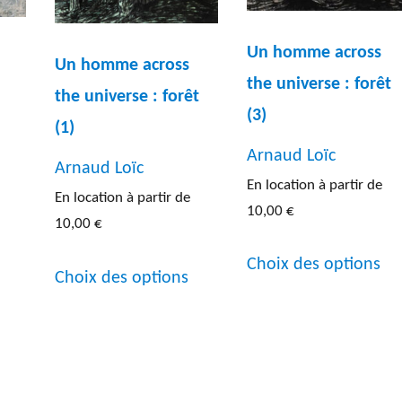
Un homme across
Un homme across
the universe : forêt
the universe : forêt
(3)
(1)
Arnaud Loïc
Arnaud Loïc
En location à partir de
Ce
En location à partir de
10,00
€
produit
10,00
€
Ce
a
Ce
Choix des options
pr
Choix des options
plusieurs
produit
a
variations.
a
pl
Les
plusieurs
var
options
variations.