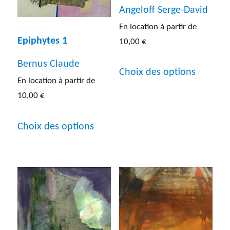
Angeloff Serge-David
En location à partir de
Epiphytes 1
10,00
€
Ce
Bernus Claude
Choix des options
produit
En location à partir de
10,00
€
a
plusieur
Ce
Choix des options
variatio
produit
Les
a
options
plusieurs
peuven
variations.
être
Les
choisies
options