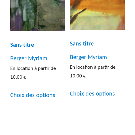
sur
peuvent
la
être
page
choisies
du
sur
Sans titre
Sans titre
produit
la
Berger Myriam
Berger Myriam
page
En location à partir de
En location à partir de
du
10,00
€
10,00
€
produit
Ce
Ce
Choix des options
Choix des options
produit
produit
a
a
plusieur
plusieurs
variatio
variations.