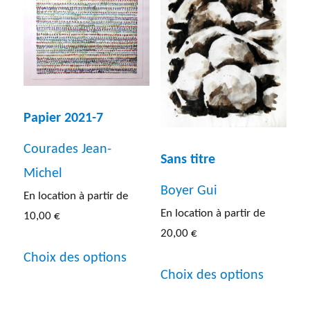
Papier 2021-7
Courades Jean-
Sans titre
Michel
Boyer Gui
En location à partir de
En location à partir de
10,00
€
20,00
€
Ce
Choix des options
Ce
produit
Choix des options
produit
a
a