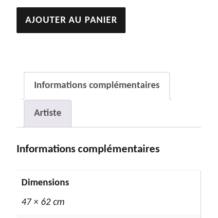
quantité
AJOUTER AU PANIER
de
Le
couple
Informations complémentaires
Artiste
Informations complémentaires
Dimensions
47 × 62 cm