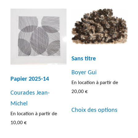
plusieurs
plusieur
variations.
variatio
Les
Les
options
options
peuvent
peuven
être
Sans titre
être
choisies
Boyer Gui
choisies
sur
Papier 2025-14
En location à partir de
sur
la
20,00
€
Courades Jean-
la
page
Michel
Ce
page
Choix des options
du
En location à partir de
produit
du
produit
10,00
€
a
produit
Ce
plusieur