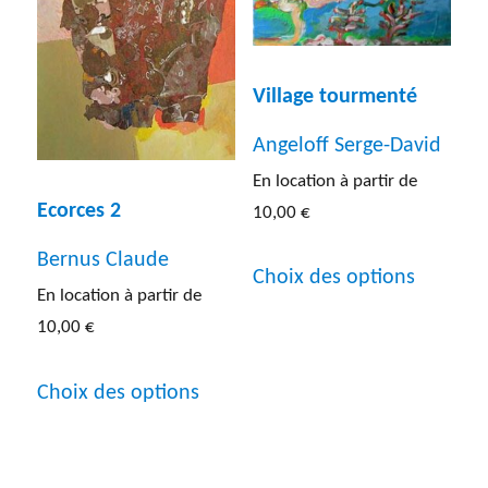
options
peuven
peuvent
être
être
choisies
Village tourmenté
choisies
sur
Angeloff Serge-David
sur
la
En location à partir de
la
page
Ecorces 2
10,00
€
page
du
Ce
Bernus Claude
du
produit
Choix des options
produit
En location à partir de
produit
10,00
€
a
plusieur
Ce
Choix des options
variatio
produit
Les
a
options
plusieurs