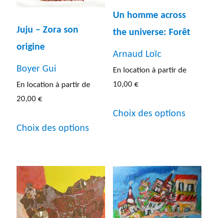
Un homme across
Juju – Zora son
the universe: Forêt
origine
Arnaud Loïc
Boyer Gui
En location à partir de
10,00
€
En location à partir de
20,00
€
Ce
Choix des options
Ce
produit
Choix des options
produit
a
a
plusieur
plusieurs
variatio
variations.
Les
Les
options