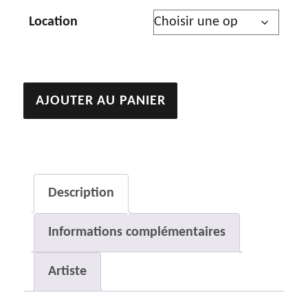
Location
quantité
AJOUTER AU PANIER
de
Les
chevaux
Description
Informations complémentaires
Artiste