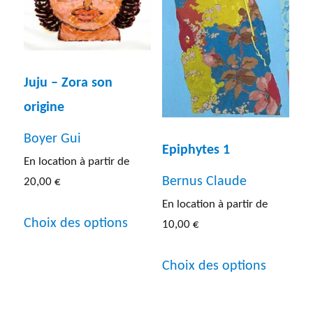
options
être
peuvent
choisies
être
sur
Juju – Zora son
choisies
la
origine
sur
page
la
Boyer Gui
du
Epiphytes 1
page
En location à partir de
produit
Bernus Claude
du
20,00
€
En location à partir de
produit
Ce
Choix des options
10,00
€
produit
Ce
a
Choix des options
produit
plusieurs
a
variations.