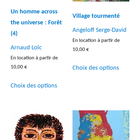
Un homme across
Village tourmenté
the universe : Forêt
Angeloff Serge-David
(4)
En location à partir de
Arnaud Loïc
10,00
€
En location à partir de
Ce
10,00
€
Choix des options
produit
Ce
a
Choix des options
produit
plusieur
a
variatio
plusieurs
Les
variations.
options
Les
peuven