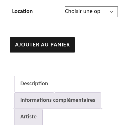
Location
quantité
AJOUTER AU PANIER
de
Sans
titre
Description
Informations complémentaires
Artiste