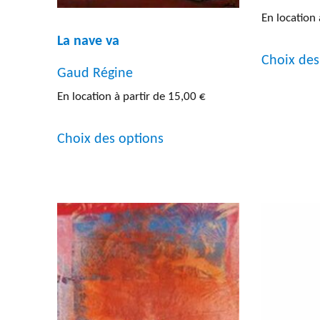
En location 
La nave va
Choix des
Gaud Régine
En location à partir de
15,00
€
Ce
Choix des options
produit
a
plusieurs
variations.
Les
options
peuvent