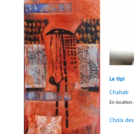
être
choisies
sur
la
page
du
produit
Le tipi
Chahab
En location 
Choix des