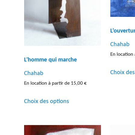
L’ouvertu
Chahab
En location 
L’homme qui marche
Choix des
Chahab
En location à partir de
15,00
€
Ce
Choix des options
produit
a
plusieurs