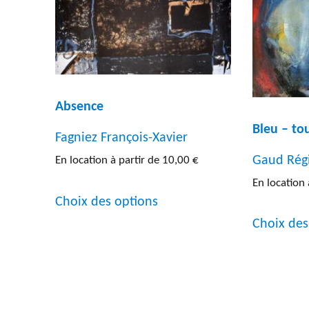
Gravu
Peint
Photo
Absence
Sculp
Bleu – to
Fagniez François-Xavier
Litho
Gaud Rég
En location à partir de
10,00
€
Autre
En location 
Ce
Choix des options
produit
Choix des
a
plusieurs
variations.
Les