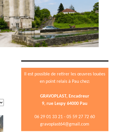
Il est possible de retirer les œuvres louées
en point relais à Pau chez:
GRAVOPLAST, Encadreur
9, rue Lespy 64000 Pau
06 29 01 33 21 - 05 59 27 72 60
gravoplast64@gmail.com