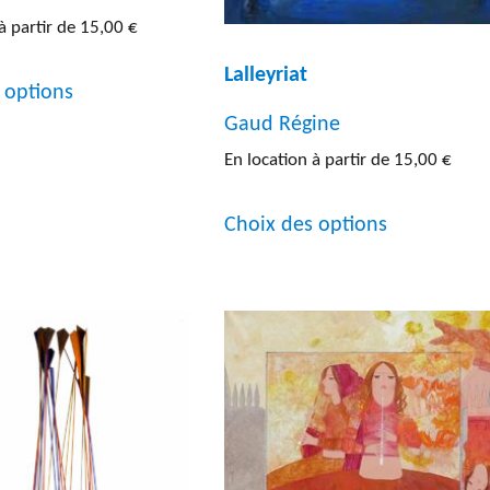
à partir de
15,00
€
Ce
Lalleyriat
 options
produit
Gaud Régine
a
En location à partir de
15,00
€
plusieurs
Ce
variations.
Choix des options
produit
Les
a
options
plusieurs
peuvent
variations.
être
Les
choisies
options
sur
peuvent