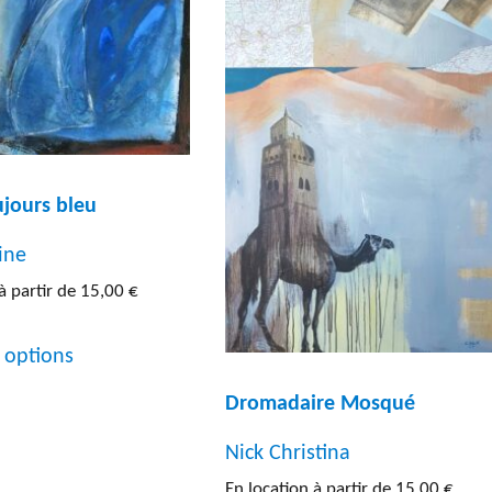
re
(7)
ure
(192)
graphie
(13)
ture
(31)
ujours bleu
graphie
(5)
ine
s
(5)
à partir de
15,00
€
Ce
 options
produit
Dromadaire Mosqué
a
plusieurs
Nick Christina
variations.
En location à partir de
15,00
€