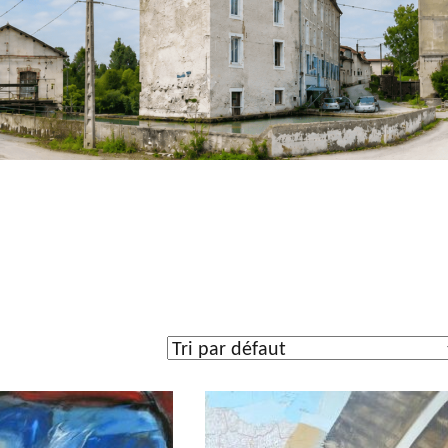
uvre
n
(5)