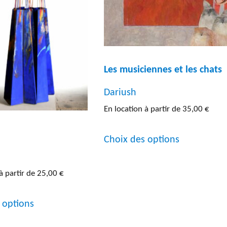
la
être
page
choisies
du
sur
produit
la
Les musiciennes et les chats
page
Dariush
du
En location à partir de
35,00
€
produit
Ce
Choix des options
produit
a
à partir de
25,00
€
plusieurs
Ce
variations.
 options
produit
Les