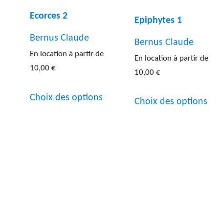
Ecorces 2
Epiphytes 1
Bernus Claude
Bernus Claude
En location à partir de
En location à partir de
Ce
10,00
€
10,00
€
produit
Ce
Ce
a
Choix des options
Choix des options
produit
pr
plusieurs
a
a
variations.
plusieurs
pl
Les
variations.
var
options
Les
Le
peuvent
options
op
être
peuvent
pe
choisies