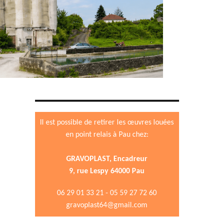
Il est possible de retirer les œuvres louées
en point relais à Pau chez:
GRAVOPLAST, Encadreur
9, rue Lespy 64000 Pau
06 29 01 33 21 - 05 59 27 72 60
gravoplast64@gmail.com