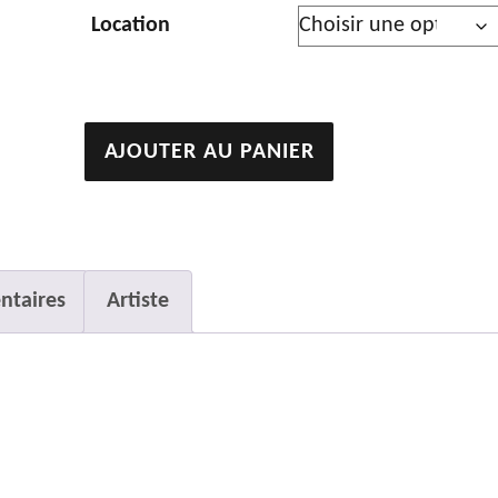
Location
quantité
AJOUTER AU PANIER
de
Bleu
-
toujours
ntaires
Artiste
bleu