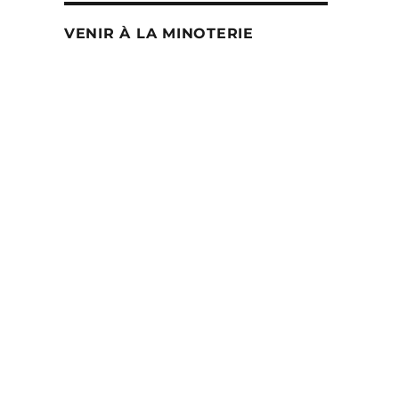
VENIR À LA MINOTERIE
oduit
usieurs
iations.
s
tions
uvent