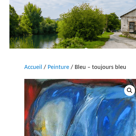
Accueil
/
Peinture
/ Bleu – toujours bleu