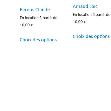
Arnaud Loïc
Bernus Claude
En location à partir de
En location à partir de
10,00
€
10,00
€
Ce
Choix des options
Choix des options
produit
a
plusieurs
variations.
Les
options
peuvent
être