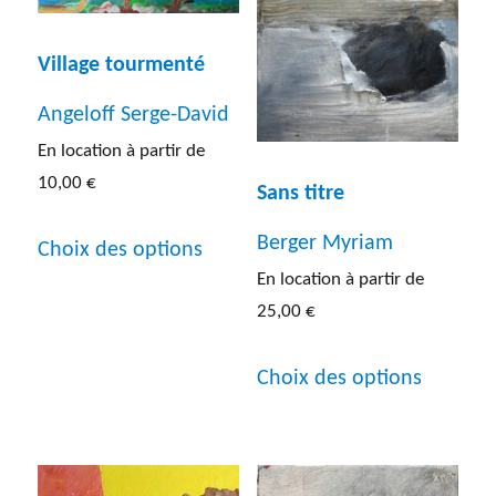
Village tourmenté
Angeloff Serge-David
En location à partir de
10,00
€
Sans titre
Ce
Berger Myriam
Choix des options
produit
En location à partir de
a
25,00
€
plusieurs
Ce
Choix des options
variations.
produit
Les
a
options
plusieur