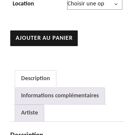
Location
quantité
AJOUTER AU PANIER
de
Les
musiciennes
et
Description
les
Informations complémentaires
chats
Artiste