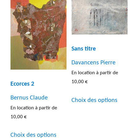
peuvent
variatio
être
Les
choisies
options
sur
peuven
la
être
Sans titre
page
choisies
Davancens Pierre
du
sur
En location à partir de
produit
la
10,00
€
Ecorces 2
page
Ce
Bernus Claude
Choix des options
du
produit
En location à partir de
produit
a
10,00
€
plusieur
Ce
Choix des options
variatio