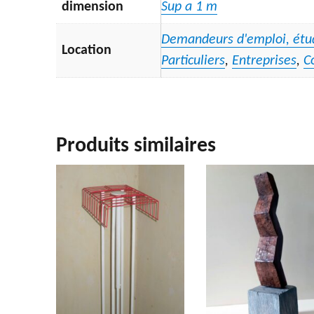
dimension
Sup a 1 m
Demandeurs d'emploi, étu
Location
Particuliers
,
Entreprises
,
C
Produits similaires