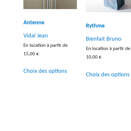
Antenne
Rythme
Vidal Jean
Bienfait Bruno
En location à partir de
En location à partir de
15,00
€
10,00
€
Ce
Choix des options
Choix des options
produit
a
plusieurs
variations.
Les
options