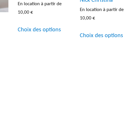
Nick Christina
En location à partir de
En location à partir de
10,00
€
10,00
€
Ce
Ce
Choix des options
produit
Choix des options
pr
a
a
plusieurs
pl
variations.
Ce
var
Les
produit
Le
options
a
op
peuvent
plusieurs
pe
être
variations.
êt
choisies
Les
cho
sur
options