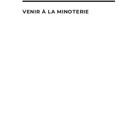
VENIR À LA MINOTERIE
oduit
usieurs
iations.
s
tions
uvent
re
isies