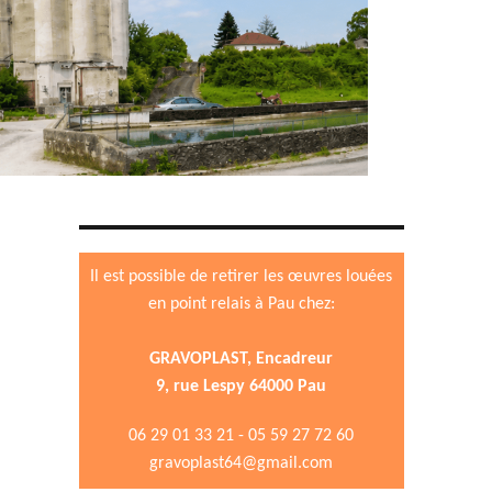
Il est possible de retirer les œuvres louées
en point relais à Pau chez:
GRAVOPLAST, Encadreur
9, rue Lespy 64000 Pau
06 29 01 33 21 - 05 59 27 72 60
gravoplast64@gmail.com