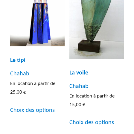
choisies
peuven
sur
être
la
choisies
page
sur
du
la
produit
Le tipi
page
du
La voile
Chahab
produit
En location à partir de
Chahab
25,00
€
En location à partir de
Ce
15,00
€
Choix des options
produit
Ce
Choix des options
a
produit