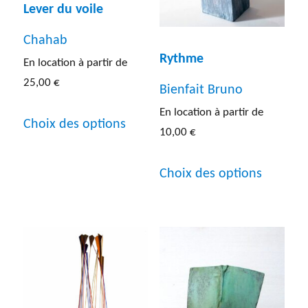
Lever du voile
Chahab
Rythme
En location à partir de
25,00
€
Bienfait Bruno
Ce
En location à partir de
Choix des options
10,00
€
produit
a
Ce
Choix des options
plusieurs
produit
variations.
a
Les
plusieur
options
variatio
peuvent
Les
être
options