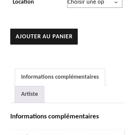
Location
quantité
AJOUTER AU PANIER
de
Là
où
on
Informations complémentaires
ne
Artiste
l’attendait
plus…
Informations complémentaires