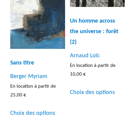
options
peuven
peuvent
être
Un homme across
être
choisies
the universe : forêt
choisies
sur
(2)
sur
la
la
Arnaud Loïc
page
Sans titre
page
En location à partir de
du
du
10,00
€
Berger Myriam
produit
produit
Ce
En location à partir de
Choix des options
25,00
€
produit
Ce
a
Choix des options
produit
plusieur
a
variatio