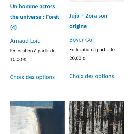
Un homme across
Juju – Zora son
the universe : Forêt
origine
(4)
Boyer Gui
Arnaud Loïc
En location à partir de
En location à partir de
20,00
€
10,00
€
Ce
Ce
Choix des options
Choix des options
produit
produit
a
a
plusieur
plusieurs
variatio
variations.
Les
Les
options