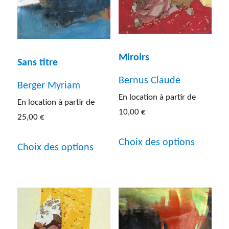
Miroirs
Sans titre
Bernus Claude
Berger Myriam
En location à partir de
En location à partir de
10,00
€
25,00
€
Ce
Ce
Choix des options
Choix des options
produit
produit
a
a
plusieur
plusieurs
variatio
variations.
Les
Les