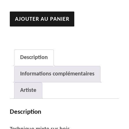
quantité
AJOUTER AU PANIER
de
Sans
titre
Description
Informations complémentaires
Artiste
Description