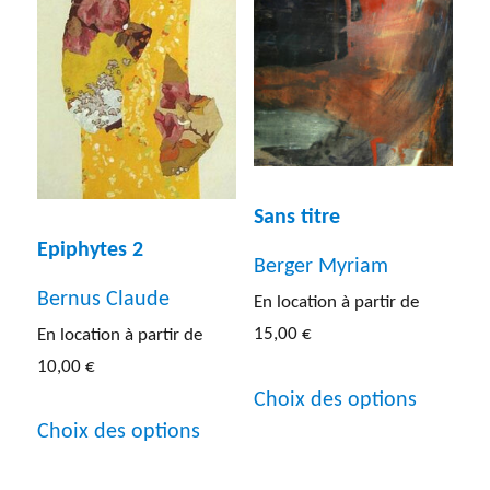
options
options
peuven
peuvent
être
être
choisies
choisies
sur
sur
la
Sans titre
la
Epiphytes 2
page
page
Berger Myriam
du
Bernus Claude
du
En location à partir de
produit
15,00
€
En location à partir de
produit
10,00
€
Ce
Choix des options
Ce
produit
Choix des options
produit
a
a