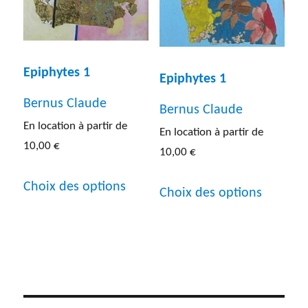
page
choisies
du
sur
produit
la
Epiphytes 1
Epiphytes 1
page
Bernus Claude
Bernus Claude
du
En location à partir de
En location à partir de
produit
10,00
€
10,00
€
Ce
Ce
Choix des options
Choix des options
produit
produit
a
a
plusieurs
plusieur
variations.
variatio
Les
Les