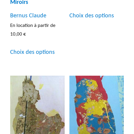
Miroirs
Ce
Choix des options
Bernus Claude
produit
En location à partir de
a
10,00
€
plusieur
Ce
variatio
Choix des options
produit
Les
a
options
plusieurs
peuven
variations.
être
Les
choisies
options
sur
peuvent
la
être