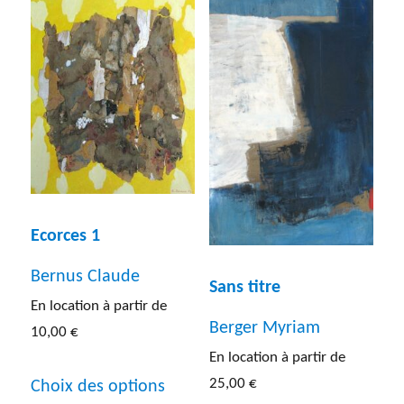
plusieur
variations.
variatio
Les
Les
options
options
peuvent
peuven
être
être
choisies
choisies
sur
sur
Ecorces 1
la
la
Bernus Claude
page
Sans titre
page
En location à partir de
du
du
Berger Myriam
10,00
€
produit
produit
En location à partir de
Ce
25,00
€
Choix des options
produit