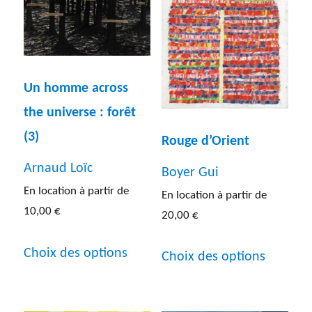
Un homme across
the universe : forêt
(3)
Rouge d’Orient
Arnaud Loïc
Boyer Gui
En location à partir de
En location à partir de
10,00
€
20,00
€
Ce
Ce
Choix des options
Choix des options
produit
produit
a
a
plusieurs