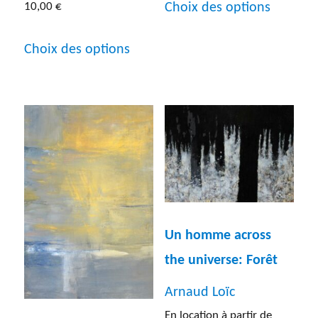
Choix des options
10,00
€
produit
Ce
a
Choix des options
produit
plusieur
a
variatio
plusieurs
Les
variations.
options
Les
peuven
options
être
peuvent
choisies
être
Un homme across
sur
choisies
the universe: Forêt
la
sur
page
Arnaud Loïc
la
du
En location à partir de