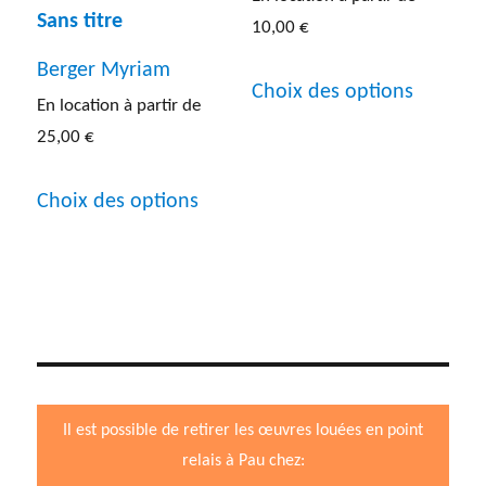
Sans titre
page
10,00
€
produit
du
Ce
Berger Myriam
Choix des options
produit
En location à partir de
produit
25,00
€
a
Ce
plusieur
Choix des options
produit
variatio
a
Les
plusieurs
options
variations.
peuven
Les
être
options
choisies
Il est possible de retirer les œuvres louées en point
peuvent
sur
relais à Pau chez:
être