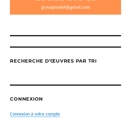
page
gravoplast64@gmail.com
du
produit
RECHERCHE D’ŒUVRES PAR TRI
CONNEXION
Connexion à votre compte