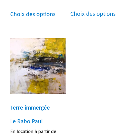
Inf a 40 cm
(20)
Ce
Ce
Choix des options
Choix des options
produit
produit
Sup a 1 m
(30)
a
a
plusieur
plusieurs
variatio
variations.
Les
Les
options
options
peuven
peuvent
être
être
choisies
choisies
Terre immergée
sur
sur
Le Rabo Paul
la
la
En location à partir de
page
page