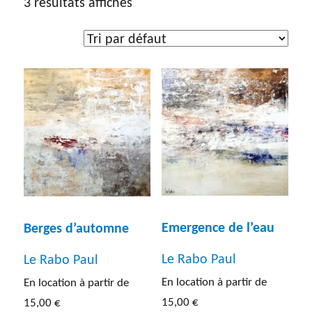
3 résultats affichés
Type d'œuvre
Dessin
(5)
Gravure
(7)
Peinture
(192)
Photographie
(13)
Sculpture
(31)
Dimensions de l'œuvre
Lithographie
(5)
Emergence de l’eau
Entre 40 et 60 cm
(30)
Berges d’automne
Autres
(5)
Le Rabo Paul
Le Rabo Paul
Entre 60 et 80 cm
(37)
En location à partir de
En location à partir de
Entre 80 cm et 1 m
(42)
15,00
€
15,00
€