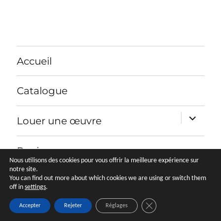
Accueil
Catalogue
ouvrir
Louer une œuvre
le
sous-
menu
Panier
Nous utilisons des cookies pour vous offrir la meilleure expérience sur
notre site.
You can find out more about which cookies we are using or switch them
off in
settings
.
L'artothèque de Nayart
Politique de confidentialité
Fièrement
propulsé par WordPress
FERMER LA BANNIÈRE 
Accepter
Rejeter
Réglages