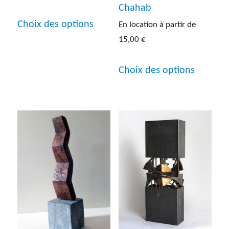
Chahab
Ce
Choix des options
En location à partir de
produit
15,00
€
a
Ce
plusieurs
Choix des options
produit
variations.
a
Les
plusieur
options
variatio
peuvent
Les
être
options
choisies
peuven
sur
être
la
choisies
page