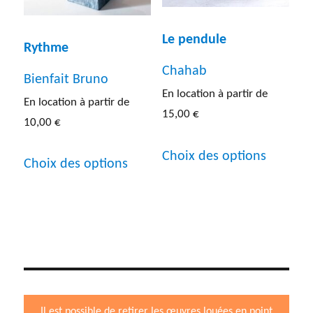
sur
du
la
Le pendule
Rythme
produit
page
Chahab
Bienfait Bruno
du
En location à partir de
En location à partir de
produit
15,00
€
10,00
€
Ce
Ce
Choix des options
Choix des options
produit
produit
a
a
plusieur
plusieurs
variatio
variations.
Les
Les
options
options
peuven
Il est possible de retirer les œuvres louées en point