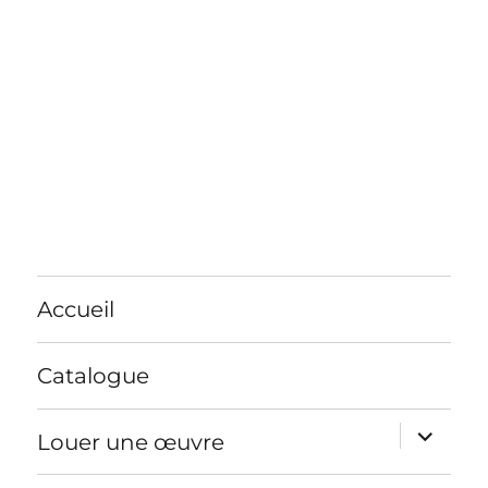
Accueil
Catalogue
ouvrir
Louer une œuvre
le
sous-