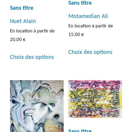
la
Sans titre
la
Sans titre
page
Motamedian Ali
page
Huet Alain
du
En location à partir de
du
En location à partir de
produit
15,00
€
produit
20,00
€
Ce
Ce
Choix des options
produit
Choix des options
produit
a
a
plusieur
plusieurs
variatio
variations.
Les
Les
options
options
peuven
peuvent
être
Sans titre