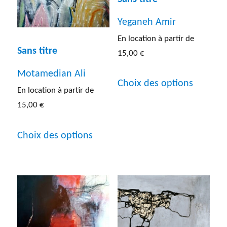
être
choisies
choisies
Yeganeh Amir
sur
sur
En location à partir de
la
Sans titre
15,00
€
la
page
Ce
page
Motamedian Ali
du
Choix des options
produit
En location à partir de
du
produit
15,00
€
a
produit
Ce
plusieur
Choix des options
produit
variatio
a
Les
plusieurs
options
variations.
peuven
Les
être