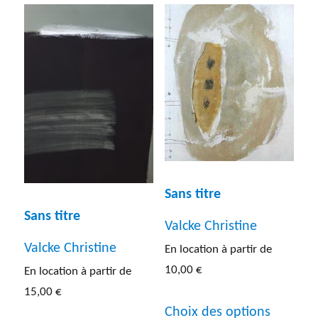
plusieurs
plusieur
variations.
variatio
Les
Les
options
options
peuvent
peuven
être
être
choisies
choisies
sur
sur
Sans titre
la
la
Sans titre
Valcke Christine
page
page
Valcke Christine
En location à partir de
du
du
10,00
€
En location à partir de
produit
produit
15,00
€
Ce
Choix des options