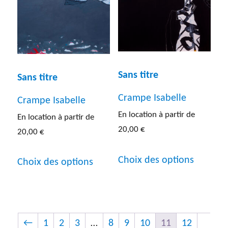
options
options
peuvent
peuven
être
être
choisies
choisies
Sans titre
Sans titre
sur
sur
Crampe Isabelle
Crampe Isabelle
la
la
En location à partir de
En location à partir de
page
page
20,00
€
20,00
€
du
du
Ce
Ce
produit
produit
Choix des options
Choix des options
produit
produit
a
a
plusieur
plusieurs
variatio
variations.
←
1
2
3
…
8
9
10
11
12