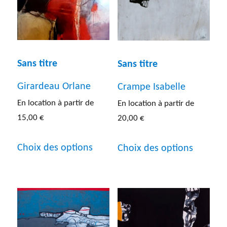
options
choisies
peuvent
sur
être
la
choisies
page
Sans titre
Sans titre
sur
du
Girardeau Orlane
Crampe Isabelle
la
produit
En location à partir de
En location à partir de
page
15,00
€
20,00
€
du
Ce
Ce
produit
Choix des options
Choix des options
produit
produit
a
a
plusieurs
plusieur
variations.
variatio
Les
Les