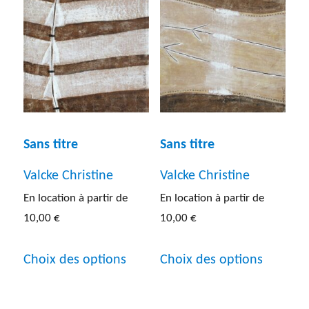
Les
variatio
options
Les
peuvent
options
être
peuven
choisies
être
sur
choisies
Sans titre
Sans titre
la
sur
Valcke Christine
Valcke Christine
page
la
En location à partir de
En location à partir de
du
page
10,00
€
10,00
€
produit
du
Ce
Ce
produit
Choix des options
Choix des options
produit
produit
a
a