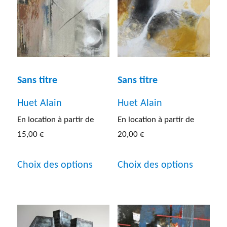
Gravure
(7)
Peinture
(192)
Photographie
(13)
Sans titre
Sans titre
Sculpture
(31)
Huet Alain
Huet Alain
Dimensions de l'œuvre
Lithographie
(5)
En location à partir de
En location à partir de
Entre 40 et 60 cm
(30)
15,00
€
20,00
€
Autres
(5)
Entre 60 et 80 cm
(37)
Ce
Ce
Choix des options
Choix des options
produit
produit
Entre 80 cm et 1 m
(42)
a
a
Inf a 40 cm
(20)
plusieurs
plusieur
Sup a 1 m
(30)
variations.
variatio