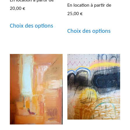
En location à partir de
du
produit
En location à partir de
20,00
€
produit
25,00
€
Ce
Ce
Choix des options
produit
Choix des options
produit
a
a
plusieurs
plusieur
variations.
variatio
Les
Les
options
options
peuvent
peuven
être
être
choisies
choisies
sur
sur