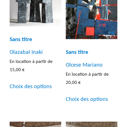
Les
Les
options
options
peuvent
peuven
être
être
Sans titre
choisies
choisies
Olazabal Inaki
Sans titre
sur
sur
En location à partir de
Olcese Mariano
la
la
15,00
€
En location à partir de
page
page
Ce
20,00
€
Choix des options
du
du
produit
Ce
produit
produit
Choix des options
a
produit
plusieurs
a
variations.
plusieur