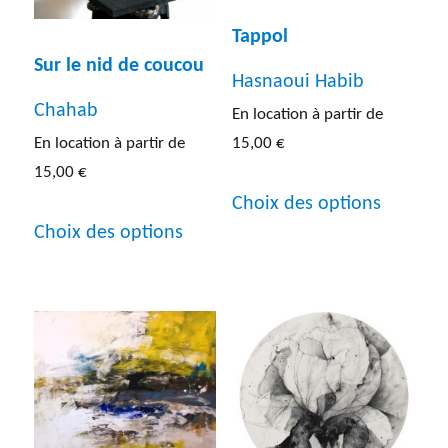
la
Tappol
Sur le nid de coucou
page
Hasnaoui Habib
du
Chahab
En location à partir de
produit
15,00
€
En location à partir de
15,00
€
Ce
Choix des options
Ce
produit
Choix des options
produit
a
a
plusieur
plusieurs
variatio
variations.
Les
Les
options
options
peuven