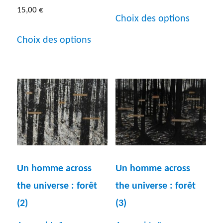
Ce
15,00
€
Choix des options
produit
Ce
Choix des options
a
produit
plusieur
a
variatio
plusieurs
Les
variations.
options
Les
peuven
options
être
peuvent
choisies
Un homme across
Un homme across
être
sur
the universe : forêt
the universe : forêt
choisies
la
(3)
(2)
sur
page
la