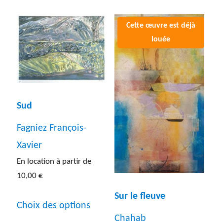
plusieurs
plusieur
variations.
variatio
Les
Les
options
options
peuvent
peuven
être
être
Sud
choisies
choisies
Fagniez François-
sur
sur
Xavier
la
la
En location à partir de
page
page
10,00
€
du
du
Ce
Sur le fleuve
produit
Choix des options
produit
produit
Chahab