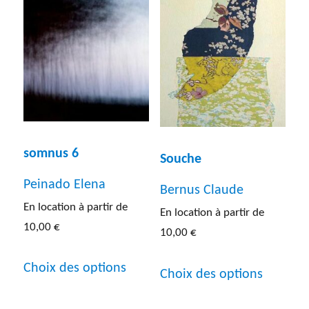
Gravure
(7)
Peinture
(192)
Photographie
(13)
Sculpture
(31)
Dimensions de l'œuvre
somnus 6
Lithographie
(5)
Souche
Entre 40 et 60 cm
(30)
Peinado Elena
Bernus Claude
Autres
(5)
Entre 60 et 80 cm
(37)
En location à partir de
En location à partir de
10,00
€
10,00
€
Entre 80 cm et 1 m
(42)
Ce
Ce
Choix des options
Inf a 40 cm
(20)
Choix des options
produit
produit
a
Sup a 1 m
(30)
a