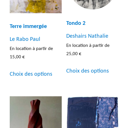
peuvent
être
être
choisies
choisies
Tondo 2
sur
Terre immergée
sur
la
Deshairs Nathalie
Le Rabo Paul
la
page
En location à partir de
En location à partir de
page
du
25,00
€
15,00
€
du
produit
Ce
Ce
Choix des options
produit
Choix des options
produit
produit
a
a
plusieur
plusieurs
variatio
variations.
Les
Les
options